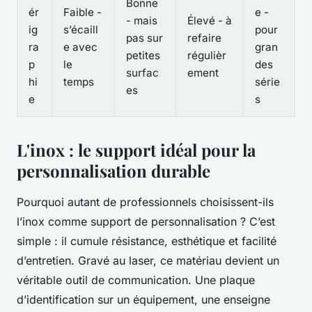
Bonne
ér
Faible -
e -
- mais
Élevé - à
ig
s’écaill
pour
pas sur
refaire
ra
e avec
gran
petites
régulièr
p
le
des
surfac
ement
hi
temps
série
es
e
s
L'inox : le support idéal pour la
personnalisation durable
Pourquoi autant de professionnels choisissent-ils
l’inox comme support de personnalisation ? C’est
simple : il cumule résistance, esthétique et facilité
d’entretien. Gravé au laser, ce matériau devient un
véritable outil de communication. Une plaque
d’identification sur un équipement, une enseigne