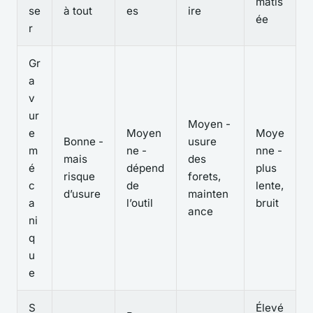
matis
se
à tout
es
ire
ée
r
Gr
a
v
ur
Moyen -
e
Moyen
Moye
Bonne -
usure
m
ne -
nne -
mais
des
é
dépend
plus
risque
forets,
c
de
lente,
d’usure
mainten
a
l’outil
bruit
ance
ni
q
u
e
S
Élevé