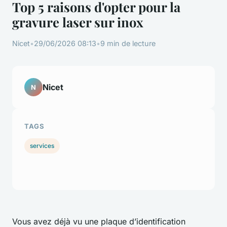
Top 5 raisons d'opter pour la
gravure laser sur inox
Nicet
•
29/06/2026 08:13
•
9 min de lecture
Nicet
N
TAGS
services
Vous avez déjà vu une plaque d’identification