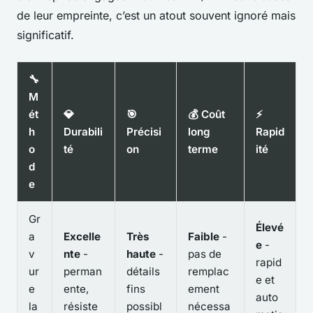
de leur empreinte, c’est un atout souvent ignoré mais
significatif.
🔧
M
ét
💎
🎯
💰 Coût
⚡
h
Durabili
Précisi
long
Rapid
o
té
on
terme
ité
d
e
Gr
Élevé
a
Excelle
Très
Faible
-
e
-
v
nte
-
haute
-
pas de
rapid
ur
perman
détails
remplac
e et
e
ente,
fins
ement
auto
la
résiste
possibl
nécessa